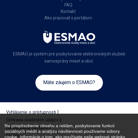
FAQ
Kontakt
Ako pracovať s portálom
ESMAO je systém pre poskytovanie elektronických služieb
samosprávy miest a obcí.
Máte záujem o ESMAO?
|
Vyhlásenie o prístupnosti
|
Ochrana osobných údajov
Na prispôsobenie obsahu a reklám, poskytovanie funkcií
Aktualizácia nastavení
sociálnych médií a analýzu návštevnosti používame súbory
cookies
cookie. Informácie o tom, ako používate naše webové stránky,